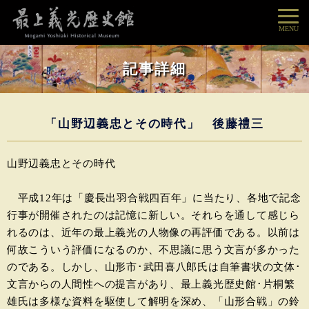
MENU
記事詳細
「山野辺義忠とその時代」 後藤禮三
山野辺義忠とその時代
平成12年は「慶長出羽合戦四百年」に当たり、各地で記念
行事が開催されたのは記憶に新しい。それらを通して感じら
れるのは、近年の最上義光の人物像の再評価である。以前は
何故こういう評価になるのか、不思議に思う文言が多かった
のである。しかし、山形市･武田喜八郎氏は自筆書状の文体･
文言からの人間性への提言があり、最上義光歴史館･片桐繁
雄氏は多様な資料を駆使して解明を深め、「山形合戦」の鈴