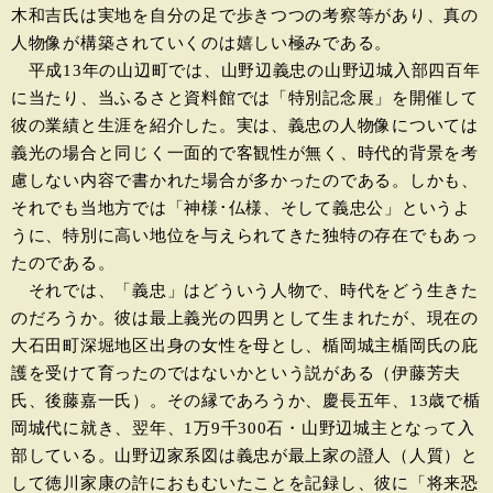
木和吉氏は実地を自分の足で歩きつつの考察等があり、真の
人物像が構築されていくのは嬉しい極みである。
平成13年の山辺町では、山野辺義忠の山野辺城入部四百年
に当たり、当ふるさと資料館では「特別記念展」を開催して
彼の業績と生涯を紹介した。実は、義忠の人物像については
義光の場合と同じく一面的で客観性が無く、時代的背景を考
慮しない内容で書かれた場合が多かったのである。しかも、
それでも当地方では「神様･仏様、そして義忠公」というよ
うに、特別に高い地位を与えられてきた独特の存在でもあっ
たのである。
それでは、「義忠」はどういう人物で、時代をどう生きた
のだろうか。彼は最上義光の四男として生まれたが、現在の
大石田町深堀地区出身の女性を母とし、楯岡城主楯岡氏の庇
護を受けて育ったのではないかという説がある（伊藤芳夫
氏、後藤嘉一氏）。その縁であろうか、慶長五年、13歳で楯
岡城代に就き、翌年、1万9千300石・山野辺城主となって入
部している。山野辺家系図は義忠が最上家の證人（人質）と
して徳川家康の許におもむいたことを記録し、彼に「将来恐