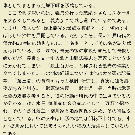
体としてまとまった城下町を形成している。
ここで興味深いのは、義忠の行った業績をさらにスケール
を大きくしてみると、義光が全て成し遂げているのである。
つまり、偉大な父･最上義光の業績を模範として、領内です
ばらしい治世を展開している。だからこそ、長い江戸時代の
僅か約20年間の治世なのに、「名君」としてその名が語り伝
えられている。最上家では義光の後の家親が頓死して義俊が
継いだが、義俊を支持する派と山野辺義忠を宗家にという派
に分かれてしまい、「最上百万石」と称される義光の偉業が
崩れてしまった。この間の経緯については他の大名家の記録
等、「第三者」の資料をもっと検討･研究し、真実に迫る必
要があると思う。「武家諸法度」「武士道」等、当時の武家
社会の規範を考えると、彼の行動は時代の中で生きているの
が分かる。後に水戸･徳川家に客分家老として一万石で招か
れ、その子孫は藩主・徳川家と婚姻関係を深め、その補佐役
となっている。彼の人生は山形の地では開花不十分でも、水
戸･徳川家においては考えられない程の大活躍をしているの
である。