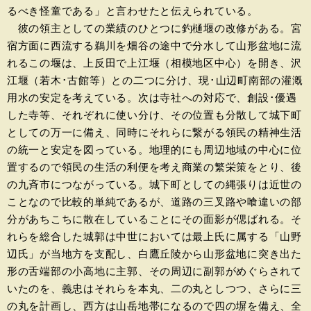
るべき怪童である」と言わせたと伝えられている。
彼の領主としての業績のひとつに釣樋堰の改修がある。宮
宿方面に西流する鵜川を畑谷の途中で分水して山形盆地に流
れるこの堰は、上反田で上江堰（相模地区中心）を開き、沢
江堰（若木･古館等）との二つに分け、現･山辺町南部の灌漑
用水の安定を考えている。次は寺社への対応で、創設･優遇
した寺等、それぞれに使い分け、その位置も分散して城下町
としての万一に備え、同時にそれらに繋がる領民の精神生活
の統一と安定を図っている。地理的にも周辺地域の中心に位
置するので領民の生活の利便を考え商業の繁栄策をとり、後
の九斉市につながっている。城下町としての縄張りは近世の
ことなので比較的単純であるが、道路の三叉路や喰違いの部
分があちこちに散在していることにその面影が偲ばれる。そ
れらを総合した城郭は中世においては最上氏に属する「山野
辺氏」が当地方を支配し、白鷹丘陵から山形盆地に突き出た
形の舌端部の小高地に主郭、その周辺に副郭がめぐらされて
いたのを、義忠はそれらを本丸、二の丸としつつ、さらに三
の丸を計画し、西方は山岳地帯になるので四の塀を備え、全