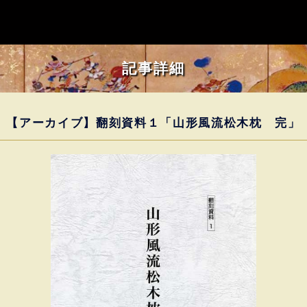
記事詳細
【アーカイブ】翻刻資料１「山形風流松木枕 完」