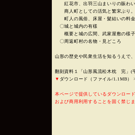
紅花市、出羽三山まいりの賑わい
商人町としての活気と繁宋ぶり
町人の風俗、床屋・髮結いの料金
〇城と城内の有樣
概要と城の広間、武家屋敷の樣子
〇周返町村の名物・見どころ
山形の歴史や民衆生活を知るうえで
翻刻資料１「山形風流松木枕 完」(平成
▼
ダウンロード（ファイル/1.1MB） >
本ページで提供しているダウンロー
および商用利用することを固く禁じ