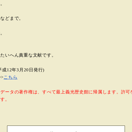
。
。
などまで。
。
、たいへん責重な文献です。
12年3月20日発行)
>
こちら
ドデータの著作権は、すべて最上義光歴史館に帰属します。許可
ます。