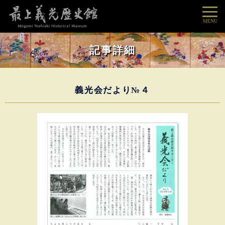
MENU
記事詳細
義光会だより№４