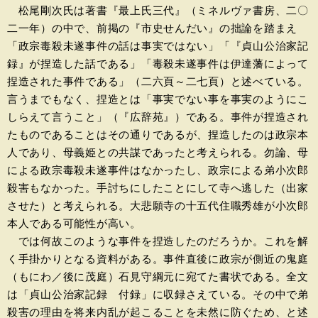
松尾剛次氏は著書『最上氏三代』（ミネルヴァ書房、二〇
二一年）の中で、前掲の『市史せんだい』の拙論を踏まえ
「政宗毒殺未遂事件の話は事実ではない」「『貞山公治家記
録』が捏造した話である」「毒殺未遂事件は伊達藩によって
捏造された事件である」（二六頁～二七頁）と述べている。
言うまでもなく、捏造とは「事実でない事を事実のようにこ
しらえて言うこと」（『広辞苑』）である。事件が捏造され
たものであることはその通りであるが、捏造したのは政宗本
人であり、母義姫との共謀であったと考えられる。勿論、母
による政宗毒殺未遂事件はなかったし、政宗による弟小次郎
殺害もなかった。手討ちにしたことにして寺へ逃した（出家
させた）と考えられる。大悲願寺の十五代住職秀雄が小次郎
本人である可能性が高い。
では何故このような事件を捏造したのだろうか。これを解
く手掛かりとなる資料がある。事件直後に政宗が側近の鬼庭
（もにわ／後に茂庭）石見守綱元に宛てた書状である。全文
は「貞山公治家記録 付録」に収録さえている。その中で弟
殺害の理由を将来内乱が起こることを未然に防ぐため、と述