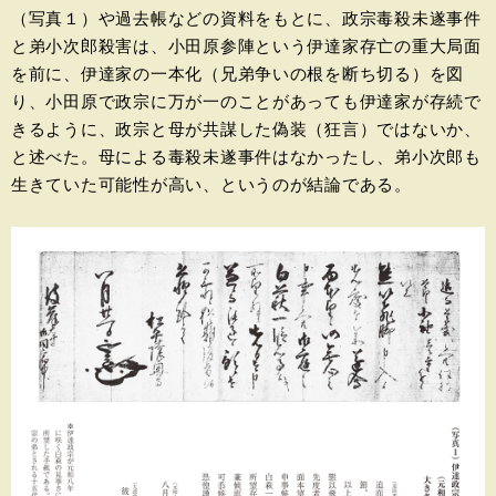
（写真１）や過去帳などの資料をもとに、政宗毒殺未遂事件
と弟小次郎殺害は、小田原参陣という伊達家存亡の重大局面
を前に、伊達家の一本化（兄弟争いの根を断ち切る）を図
り、小田原で政宗に万が一のことがあっても伊達家が存続で
きるように、政宗と母が共謀した偽装（狂言）ではないか、
と述べた。母による毒殺未遂事件はなかったし、弟小次郎も
生きていた可能性が高い、というのが結論である。