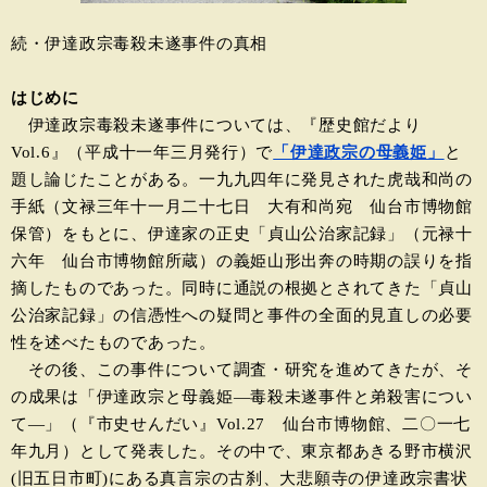
続・伊達政宗毒殺未遂事件の真相
はじめに
伊達政宗毒殺未遂事件については、『歴史館だより
Vol.6』（平成十一年三月発行）で
「伊達政宗の母義姫」
と
題し論じたことがある。一九九四年に発見された虎哉和尚の
手紙（文禄三年十一月二十七日 大有和尚宛 仙台市博物館
保管）をもとに、伊達家の正史「貞山公治家記録」（元禄十
六年 仙台市博物館所蔵）の義姫山形出奔の時期の誤りを指
摘したものであった。同時に通説の根拠とされてきた「貞山
公治家記録」の信憑性への疑問と事件の全面的見直しの必要
性を述べたものであった。
その後、この事件について調査・研究を進めてきたが、そ
の成果は「伊達政宗と母義姫―毒殺未遂事件と弟殺害につい
て―」（『市史せんだい』Vol.27 仙台市博物館、二〇一七
年九月）として発表した。その中で、東京都あきる野市横沢
(旧五日市町)にある真言宗の古刹、大悲願寺の伊達政宗書状