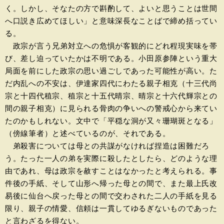
く。しかし、そなたの方で斟酌して、よいと思うことは世間
へ口説き広めてほしい」と意味深長なことばで締め括ってい
る。
政宗が言う兄弟対立への危惧が客観的にどれ程現実味を帯
び、差し迫っていたかは不明である。小田原参陣という重大
局面を前にした政宗の思い過ごしであった可能性が高い。た
だ内乱への不安は、伊達家四代にわたる親子相克（十三代尚
宗と十四代稙宗、稙宗と十五代晴宗、晴宗と十六代輝宗との
間の親子相克）に見られる骨肉の争いへの警戒心から来てい
たのかもしれない。文中で「平穏な洞が又々珊瑚斑となる」
（傍線筆者）と述べているのが、それである。
弟殺害については母との共謀がなければ捏造は困難だろ
う。たった一人の弟を実際に殺したとしたら、どのような理
由であれ、母は政宗を赦すことはなかったと考えられる。事
件後の手紙、そして山形へ帰った母との間で、また最上氏改
易後に仙台へ戻った母との間で交わされた二人の手紙を見る
限り、親子の情愛、信頼は一貫してゆるぎないものであった
と言わざるを得ない。