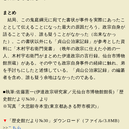
まとめ
結局、この鬼庭綱元に宛てた書状が事件を実際にあったこ
ととして伝えることになった最大の原因だろう。政宗自身が
語ることであり、誰も疑うことがなかった（出来なかっ
た）。この書状以外にも「貞山公治家記録」が参考とした資
料に「木村宇右衛門覚書」（晩年の政宗に仕えた小姓の一
人、木村宇右衛門がまとめた伊達政宗の言行録。仙台市博物
館所蔵）がある。その中でも政宗自身事件の経緯に触れ、弟
を手討ちにしたと述懐している。「貞山公治家記録」の編纂
者を含め、誰も疑う余地はなかったのである。
■執筆:佐藤憲一(伊達政宗研究家／元仙台市博物館館長)「歴
史館だより№30」より
※写真「大悲願寺本堂(東京都あきる野市横沢)」
▼
「歴史館だより№30」ダウンロード（ファイル/3.8MB）
>>
こちら