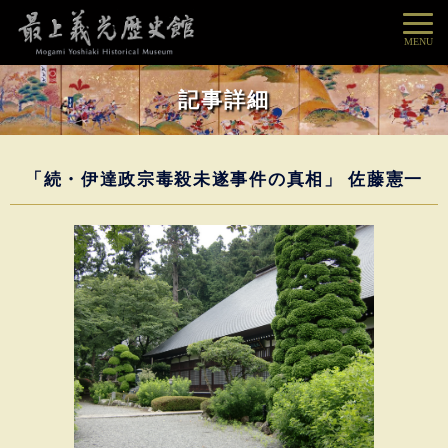
MENU
記事詳細
「続・伊達政宗毒殺未遂事件の真相」 佐藤憲一