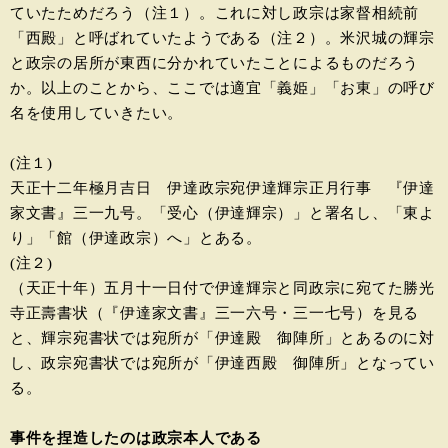
ていたためだろう（注１）。これに対し政宗は家督相続前
「西殿」と呼ばれていたようである（注２）。米沢城の輝宗
と政宗の居所が東西に分かれていたことによるものだろう
か。以上のことから、ここでは適宜「義姫」「お東」の呼び
名を使用していきたい。
(注１)
天正十二年極月吉日 伊達政宗宛伊達輝宗正月行事 『伊達
家文書』三一九号。「受心（伊達輝宗）」と署名し、「東よ
り」「館（伊達政宗）へ」とある。
(注２)
（天正十年）五月十一日付で伊達輝宗と同政宗に宛てた勝光
寺正壽書状（『伊達家文書』三一六号・三一七号）を見る
と、輝宗宛書状では宛所が「伊達殿 御陣所」とあるのに対
し、政宗宛書状では宛所が「伊達西殿 御陣所」となってい
る。
事件を捏造したのは政宗本人である