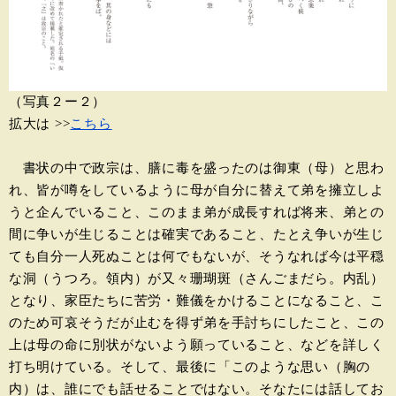
（写真２ー２）
拡大は >>
こちら
書状の中で政宗は、膳に毒を盛ったのは御東（母）と思わ
れ、皆が噂をしているように母が自分に替えて弟を擁立しよ
うと企んでいること、このまま弟が成長すれば将来、弟との
間に争いが生じることは確実であること、たとえ争いが生じ
ても自分一人死ぬことは何でもないが、そうなれば今は平穏
な洞（うつろ。領内）が又々珊瑚斑（さんごまだら。内乱）
となり、家臣たちに苦労・難儀をかけることになること、こ
のため可哀そうだが止むを得ず弟を手討ちにしたこと、この
上は母の命に別状がないよう願っていること、などを詳しく
打ち明けている。そして、最後に「このような思い（胸の
内）は、誰にでも話せることではない。そなたには話してお