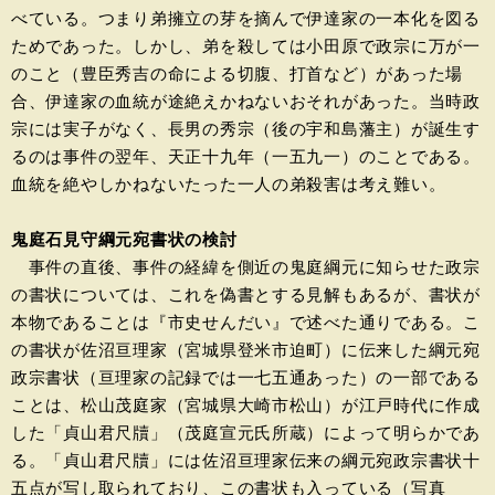
べている。つまり弟擁立の芽を摘んで伊達家の一本化を図る
ためであった。しかし、弟を殺しては小田原で政宗に万が一
のこと（豊臣秀吉の命による切腹、打首など）があった場
合、伊達家の血統が途絶えかねないおそれがあった。当時政
宗には実子がなく、長男の秀宗（後の宇和島藩主）が誕生す
るのは事件の翌年、天正十九年（一五九一）のことである。
血統を絶やしかねないたった一人の弟殺害は考え難い。
鬼庭石見守綱元宛書状の検討
事件の直後、事件の経緯を側近の鬼庭綱元に知らせた政宗
の書状については、これを偽書とする見解もあるが、書状が
本物であることは『市史せんだい』で述べた通りである。こ
の書状が佐沼亘理家（宮城県登米市迫町）に伝来した綱元宛
政宗書状（亘理家の記録では一七五通あった）の一部である
ことは、松山茂庭家（宮城県大崎市松山）が江戸時代に作成
した「貞山君尺牘」（茂庭宣元氏所蔵）によって明らかであ
る。「貞山君尺牘」には佐沼亘理家伝来の綱元宛政宗書状十
五点が写し取られており、この書状も入っている（写真