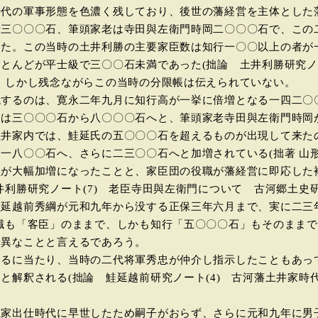
代の軍事形態を色濃く残しており、後世の藩経営を主体とした
行三〇〇〇石、筆頭家老は寺田與左衛門時岡二〇〇〇石で、この
った。この当時の土井利勝の主要家臣数は知行一〇〇以上の者が
とんどが平士級で三〇〇石未満であった(拙論 土井利勝研究ノー
 しかし残念ながらこの当時の分限帳は伝えられていない。
するのは、寛永二年九月に知行高が一挙に倍増となる一四二〇
には三〇〇〇石から八〇〇〇石へと、筆頭家老寺田與左衛門時岡
土井家内では、鮭延氏の五〇〇〇石を超えるものが出現して来た
一八〇〇石へ、さらに二三〇〇石へと加増されている(拙著 山形
が大幅加増になったことと、家臣団の役職が藩経営に即応した
井利勝研究ノート(7) 老臣寺田與左衛門について 古河郷土史
延越前秀綱が元和九年から没する正保三年六月まで、実に二三年
職も「客臣」のままで、しかも知行「五〇〇〇石」もそのまま
奇異なことと言えるであろう。
るに当たり、当時の二代将軍秀忠が仲介し指示したこともあっ
と解釈される(拙論 鮭延越前研究ノート(4) 古河藩土井家時
家出仕時代に早世したため嗣子がおらず、さらに元和九年に男