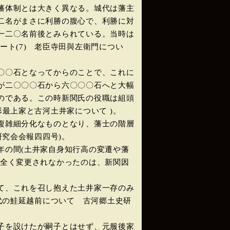
藩体制とは大きく異なる。城代は藩主
二名がまさに利勝の腹心で、利勝に対
一二〇名前後とみられている。当時は
ト(7) 老臣寺田與左衛門につい
〇〇石となってからのことで、これに
が二〇〇〇石から六〇〇〇石へと大幅
のである。この時新関氏の役職は組頭
最上家と古河土井家について )。
複雑細分化なものとなり、藩士の階層
研究会会報四四号)。
の間(土井家自身知行高の変遷や藩
で全く変更されなかったのは、新関因
て、これを召し抱えた土井家一存のみ
代の鮭延越前について 古河郷土史研
子を設けたが嗣子とはせず、元服後家