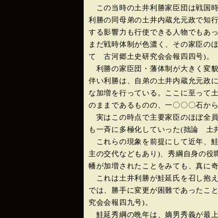
この当時の土井利勝家臣団は戦国時
利勝の同母弟の土井内蔵允元政で知
する影響力も行使できる人物でもあ
まだ戦時体制が色濃く、その家臣のほ
て 古河郷土史研究会会報四四号)。
利勝の家臣団・藩体制が大きく変貌
伴い利勝は、自弟の土井内蔵允元政
な加増を行っている。ここに至って
のままであるものの、一〇〇〇石から
実はこの時点で主要家臣のほぼ全員
も一斉に多極化していった(拙論 土
これらの現象を前提にして近年、鮭
主の交代などもあり)、秀綱自身の役
幡が加増されたことをみても、真に
これは土井利勝が鮭延氏を召し抱え
では、勝手に変更が困難であったこと
究会会報四九号)。
鮭延秀綱の晩年は、嫡男秀義が最上