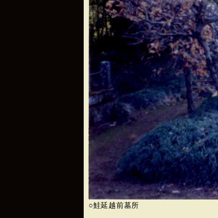
○鮭延越前墓所