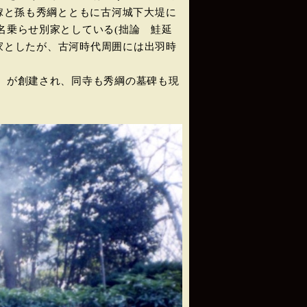
嫁と孫も秀綱とともに古河城下大堤に
名乗らせ別家としている(拙論 鮭延
絶家としたが、古河時代周囲には出羽時
』が創建され、同寺も秀綱の墓碑も現