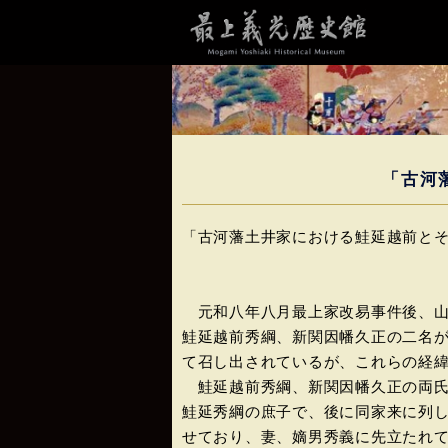
「古河
「古河藩土井家における鮭延越前と
元和八年八月最上家改易事件後、山
鮭延越前秀綱、新関因幡久正の二名
て召し出されているが、これらの経
鮭延越前秀綱、新関因幡久正の両氏
鮭延秀綱の庶子で、後に同家来に列
せており、妻、嫡男秀義に先立たれ