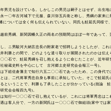
。
年男児を設けている。しかしこの男児は嗣子とはせず、出生地
永一〇年古河城下で元服、森川弥五兵衛と称し、秀綱の家来に列
因幡については全く何も伝えられていない。同氏も鮭延氏同様で
越前秀綱、新関因幡久正の両名の預期間はほぼ一年であって、
。
し、ニ男駿河大納言忠長の附家老で招聘しようとしたが、これ
土井利勝との間で、どのような遣り取りが展開されたのかは伝え
〇〇石で、鮭延秀綱を召し抱えるように命じたことが、近年研
社秘蔵史料を中心にして 古河郷土史研究会会報三一号)。
は下総佐倉藩主で知行六五二〇〇石であったため、この身代で
ことは、二代将軍秀忠自身も事前に承知していた。そこで鮭延氏
るということで、利勝も了承したことが分かっている(拙論 鮭延
研究会会報四九号)。
は知行一〇〇〇石で召し抱えているが、これには将軍秀忠はこ
は客人分で、一方の新関氏は一〇〇〇石で御組頭(家中では家老