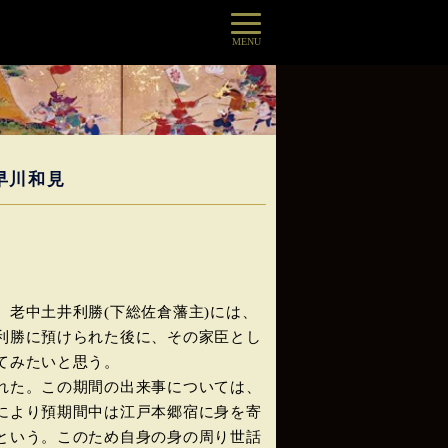
MENU
早川和見
老中土井利勝(下総佐倉藩主)には、
利勝に預けられた後に、その家臣とし
てみたいと思う。
れた。この期間の出来事については、
により預期間中は江戸本郷宿に身を寄
という。このため自身の身の周り世話