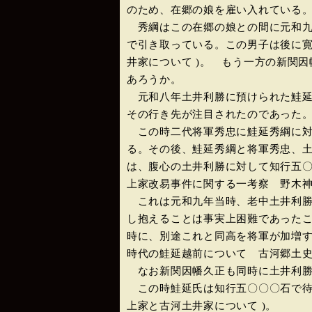
のため、在郷の娘を雇い入れている
秀綱はこの在郷の娘との間に元和九
で引き取っている。この男子は後に寛
井家について )。 もう一方の新関
あろうか。
元和八年土井利勝に預けられた鮭延
その行き先が注目されたのであった
この時二代将軍秀忠に鮭延秀綱に対
る。その後、鮭延秀綱と将軍秀忠、
は、腹心の土井利勝に対して知行五〇
上家改易事件に関する一考察 野木神
これは元和九年当時、老中土井利勝
し抱えることは事実上困難であった
時に、別途これと同高を将軍が加増す
時代の鮭延越前について 古河郷土史
なお新関因幡久正も同時に土井利勝
この時鮭延氏は知行五〇〇〇石で待遇
上家と古河土井家について )。