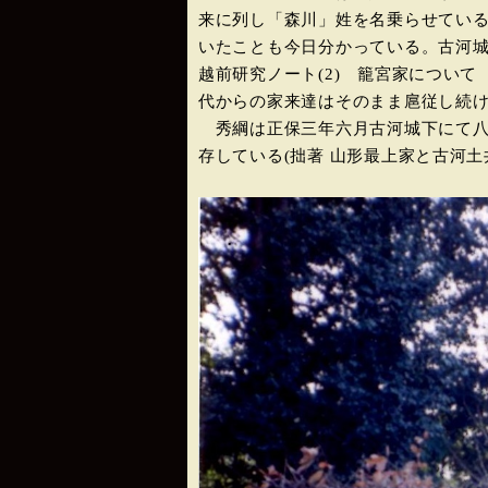
来に列し「森川」姓を名乗らせている
いたことも今日分かっている。古河城
越前研究ノート(2) 籠宮家につい
代からの家来達はそのまま扈従し続
秀綱は正保三年六月古河城下にて八
存している(拙著 山形最上家と古河土