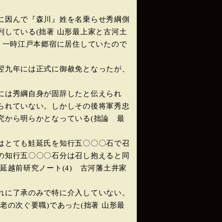
に因んで『森川』姓を名乗らせ秀綱側
している(拙著 山形最上家と古河土
、一時江戸本郷宿に居住していたので
翌九年には正式に御赦免となったが、
には秀綱自身が固辞したと伝えられ
られていない。しかしその後将軍秀忠
究から明らかとなっている(拙論 最
はとても鮭延氏を知行五〇〇〇石で召
の知行五〇〇〇石分は召し抱えると同
越前研究ノート(4) 古河藩土井家
れに了承のみで特に介入していない。
の次ぐ要職)であった(拙著 山形最