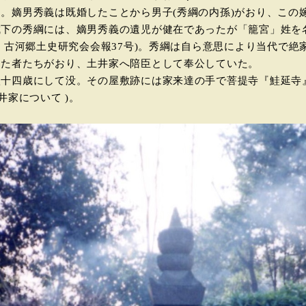
。嫡男秀義は既婚したことから男子(秀綱の内孫)がおり、この
下の秀綱には、嫡男秀義の遺児が健在であったが「籠宮」姓を
て 古河郷土史研究会会報37号)。秀綱は自ら意思により当代で
けた者たちがおり、土井家へ陪臣として奉公していた。
十四歳にして没。その屋敷跡には家来達の手で菩提寺『鮭延寺
井家について )。