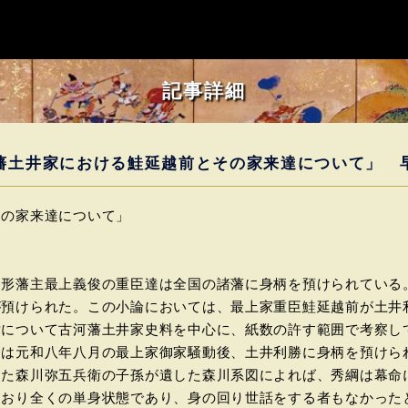
記事詳細
藩土井家における鮭延越前とその家来達について」 
その家来達について」
形藩主最上義俊の重臣達は全国の諸藩に身柄を預けられている。
が預けられた。この小論においては、最上家重臣鮭延越前が土井
緯について古河藩土井家史料を中心に、紙数の許す範囲で考察し
は元和八年八月の最上家御家騒動後、土井利勝に身柄を預けら
した森川弥五兵衛の子孫が遺した森川系図によれば、秀綱は幕命
ており全くの単身状態であり、身の回り世話をする者もなかった